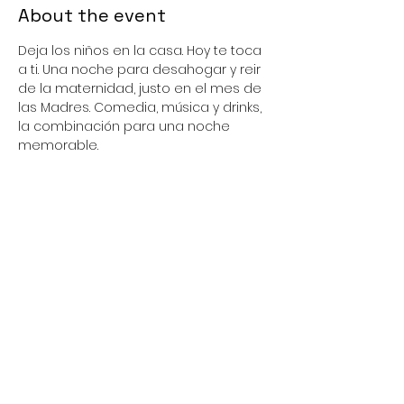
About the event
Deja los niños en la casa. Hoy te toca 
a ti. Una noche para desahogar y reir 
de la maternidad, justo en el mes de 
las Madres. Comedia, música y drinks, 
la combinación para una noche 
memorable. 
Cover $250
Sólo mayores de edad.
Share this event
FAQ
Downloads & Refunds
Store Policy