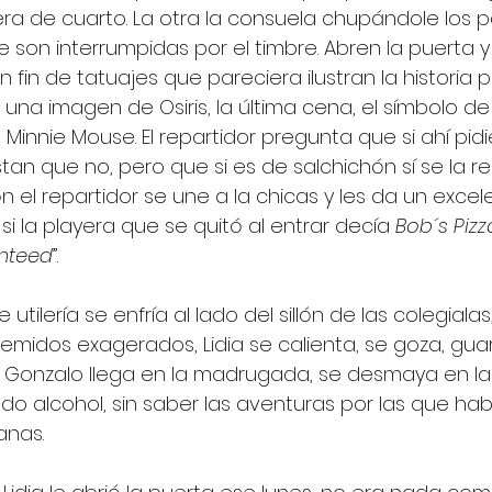
ra de cuarto. La otra la consuela chupándole los p
son interrumpidas por el timbre. Abren la puerta 
 fin de tatuajes que pareciera ilustran la historia p
na imagen de Osiris, la última cena, el símbolo de
Minnie Mouse. El repartidor pregunta que si ahí pid
stan que no, pero que si es de salchichón sí se la re
ón el repartidor se une a la chicas y les da un excele
si la playera que se quitó al entrar decía 
Bob´s Pizza
anteed
”. 
 utilería se enfría al lado del sillón de las colegialas,
midos exagerados, Lidia se calienta, se goza, guar
 Gonzalo llega en la madrugada, se desmaya en la
do alcohol, sin saber las aventuras por las que ha
anas.