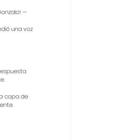
Gonzalo! —
ndió una voz 
respuesta 
e. 
 la copa de 
ente. 