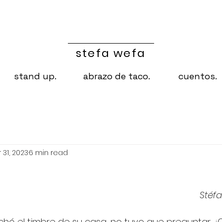
SW
stefa wefa
stand up.
abrazo de taco.
cuentos.
 31, 2023
6 min read
Stéfa
hó el timbre de su casa, no tuvo que preguntar ¿Q