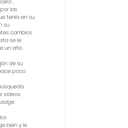
ro ... 
por las 
e tenía en su 
n su 
ntes cambios 
ta se le 
 un año. 
jón de su 
hace poco. 
 búsqueda 
 videos. 
usage.
os 
e bien y le 