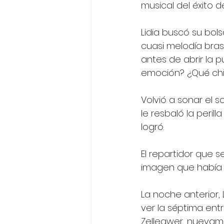
musical del éxito d
Lidia buscó su bol
cuasi melodía bras
antes de abrir la p
emoción? ¿Qué chi
Volvió a sonar el so
le resbaló la perill
logró. 
El repartidor que s
imagen que había v
La noche anterior, 
ver la séptima ent
Zellegwer, nuevam