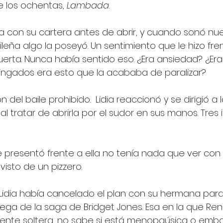
e los ochentas, 
Lambada
. 
sa con su cartera antes de abrir, y cuando sonó n
ileña algo la poseyó. Un sentimiento que le hizo fr
uerta. Nunca había sentido eso. ¿Era ansiedad? ¿Era
ngados era esto que la acababa de paralizar?
n del baile prohibido.  Lidia reaccionó y se dirigió a 
a al tratar de abrirla por el sudor en sus manos. Tres 
e presentó frente a ella no tenía nada que ver con 
isto de un pizzero. 
Lidia había cancelado el plan con su hermana para i
rega de la saga de Bridget Jones. Esa en la que Re
ente soltera, no sabe si está menopaúsica o emba