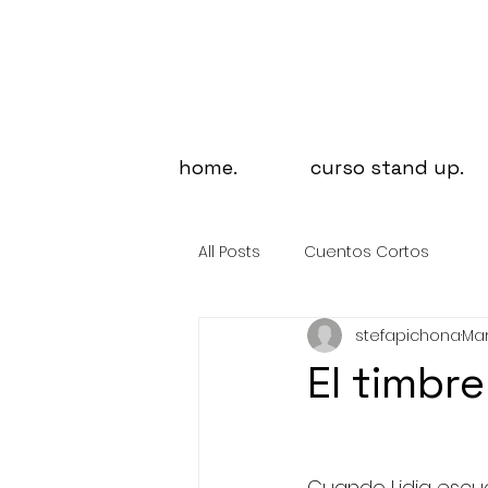
home.
curso stand up.
All Posts
Cuentos Cortos
stefapichona
Mar
El timbre
Cuando Lidia escuc