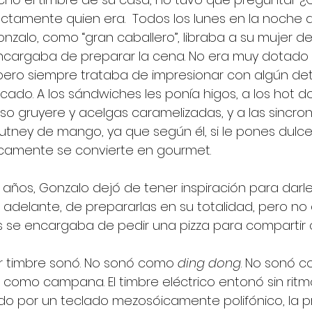
ctamente quien era.  Todos los lunes en la noche 
nzalo, como “gran caballero”, libraba a su mujer de
ncargaba de preparar la cena. No era muy dotado 
 pero siempre trataba de impresionar con algún det
ticado. A los sándwiches les ponía higos, a los hot d
o gruyere y acelgas caramelizadas, y a las sincron
ney de mango, ya que según él, si le pones dulce 
ticamente se convierte en gourmet.  
 años, Gonzalo dejó de tener inspiración para darl
 adelante, de prepararlas en su totalidad, pero no
s se encargaba de pedir una pizza para compartir c
iar timbre sonó. No sonó como 
ding dong
. No sonó c
como campana. El timbre eléctrico entonó sin ritmo, 
 por un teclado mezosóicamente polifónico, la pr