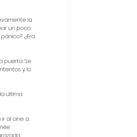
uevamente la 
enar un poco 
 pánico? ¿Era 
la puerta. Se 
intentos y lo 
la última 
r al cine a 
nnée 
razada. 