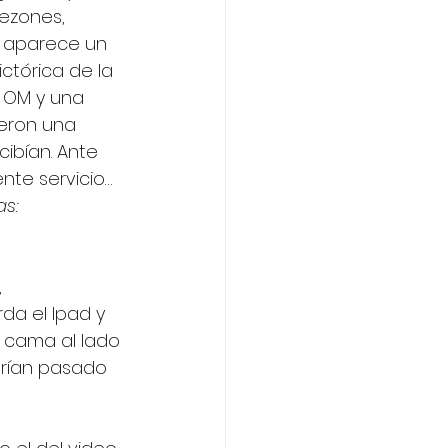
ezones, 
y aparece un 
ictórica de la 
 OM y una 
ieron una 
cibían. Ante 
nte servicio… 
s: 
 
da el Ipad y 
 cama al lado 
brían pasado 