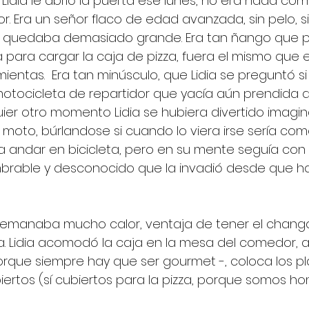
e Lidia le abrió la puerta ese lunes, no era nada com
r. Era un señor flaco de edad avanzada, sin pelo, si
e quedaba demasiado grande. Era tan ñango que p
 para cargar la caja de pizza, fuera el mismo que e
ientas.  Era tan minúsculo, que Lidia se preguntó s
motocicleta de repartidor que yacía aún prendida a
uier otro momento Lidia se hubiera divertido imag
a moto, búrlandose si cuando lo viera irse sería com
 andar en bicicleta, pero en su mente seguía con
mbrable y desconocido que la invadió desde que h
a emanaba mucho calor, ventaja de tener el changa
a. Lidia acomodó la caja en la mesa del comedor, a
orque siempre hay que ser gourmet -, coloca los pla
ubiertos (sí cubiertos para la pizza, porque somos h