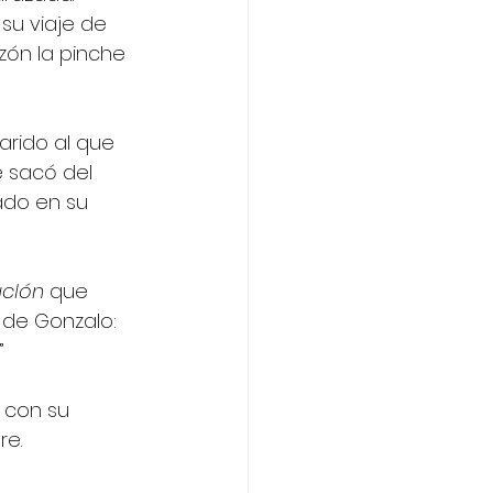
su viaje de 
zón la pinche 
arido al que 
 sacó del 
ado en su 
clón
 que 
de Gonzalo:  
”
 con su 
e. 