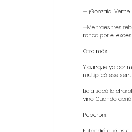
— ¡Gonzalo! Vente 
—Me traes tres reb
ronca por el exceso
Otra más. 
Y aunque ya por me
multiplicó ese sen
Lidia sacó la charo
vino. Cuando abrió 
Peperoni.
Entendió qué es el