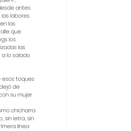
desde antes 
 las labores 
en las 
alle que 
ogs los 
izadas las 
a lo salado 
e esos toques 
 dejó de 
on su mujer.  
omo chicharra 
sin letra, sin 
imera línea 