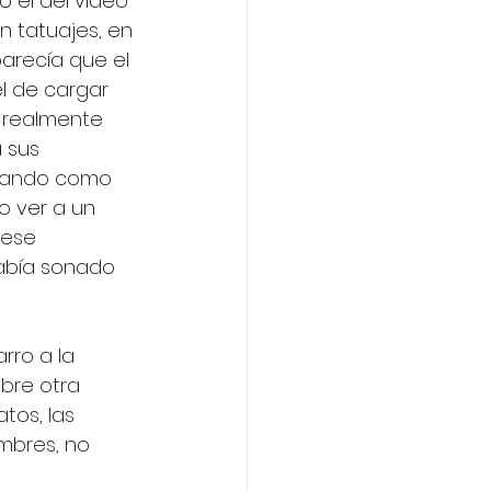
o el del video 
n tatuajes, en 
arecía que el 
l de cargar 
i realmente 
 sus 
inando como 
o ver a un 
 ese 
abía sonado 
rro a la 
bre otra 
tos, las 
ombres, no 