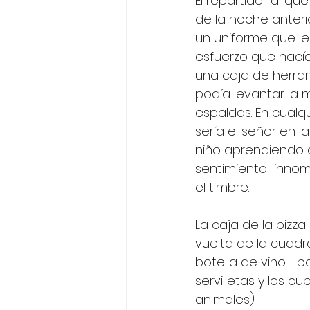
El repartidor al qu
de la noche anterio
un uniforme que l
esfuerzo que hacía
una caja de herram
podía levantar la 
espaldas. En cualq
sería el señor en l
niño aprendiendo a
sentimiento  inno
el timbre.
La caja de la pizz
vuelta de la cuadr
botella de vino –p
servilletas y los c
animales). 