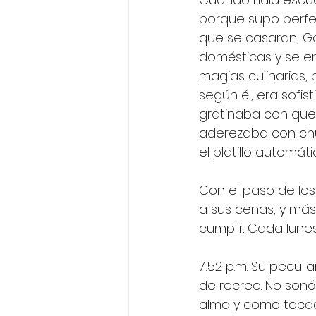
porque supo perfe
que se casaran, Go
domésticas y se e
magias culinarias,
según él, era sofis
gratinaba con ques
aderezaba con chut
el platillo automá
Con el paso de los
a sus cenas, y más
cumplir. Cada lune
7:52 p.m. Su pecul
de recreo. No sonó 
alma y como tocado