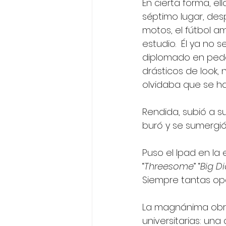
En cierta forma, el
séptimo lugar, desp
motos, el fútbol 
estudio.  Él ya no 
diplomado en peda
drásticos de look,
olvidaba que se h
Rendida, subió a s
buró y se sumergió
Puso el Ipad en la
“
Threesome
” “
Big Di
Siempre tantas op
La magnánima obra
universitarias: un