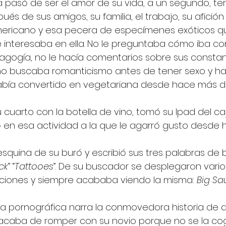
la pasó de ser el amor de su vida, a un segundo, terce
ués de sus amigos, su familia, el trabajo, su afición 
americano y esa pecera de especímenes exóticos qu
se interesaba en ella. No le preguntaba cómo iba co
gogía, no le hacía comentarios sobre sus consta
 no buscaba romanticismo antes de tener sexo y has
abía convertido en vegetariana desde hace más de
u cuarto con la botella de vino, tomó su Ipad del ca
 en esa actividad a la que le agarró gusto desde 
 esquina de su buró y escribió sus tres palabras de
ck
” “
Tattooes
”. De su buscador se desplegaron varios
ciones y siempre acababa viendo la misma: 
Big Sa
 pornográfica narra la conmovedora historia de d
a acaba de romper con su novio porque no se la cog