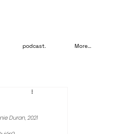
podcast.
More...
nie Duran, 2021
uién?, 